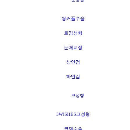
압구정본점 →
쌍커풀수술
광주점 →
트임성형
판교점 →
눈매교정
상안검
홍대점 →
하안검
신촌점(모발센터) →
코성형
CLOSE
3WISHES코성형
코재수술