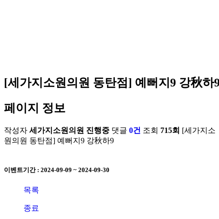
안내/
방
이식
어
오시
이벤
는 길
트
[세가지소원의원 동탄점] 예뻐지9 강秋하
페이지 정보
작성자
세가지소원의원
진행중
댓글
0건
조회
715회
[세가지소
원의원 동탄점] 예뻐지9 강秋하9
이벤트기간 : 2024-09-09 ~ 2024-09-30
목록
종료