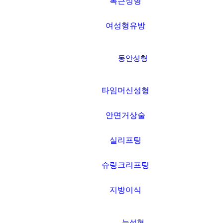
복근성형
여성형유방
동안성형
타임머신성형
안면거상술
실리프팅
슈링크리프팅
지방이식
세가지소원 네트워크
THREE WISHES NETWORK
눈성형