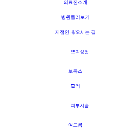
의료진소개
병원둘러보기
지점안내/오시는 길
쁘띠성형
보톡스
필러
피부시술
여드름