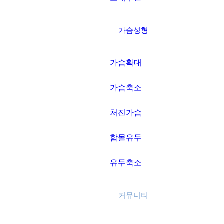
가슴성형
가슴확대
가슴축소
처진가슴
함몰유두
유두축소
커뮤니티