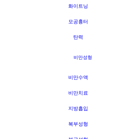
화이트닝
모공흉터
탄력
비만성형
비만수액
비만치료
지방흡입
복부성형