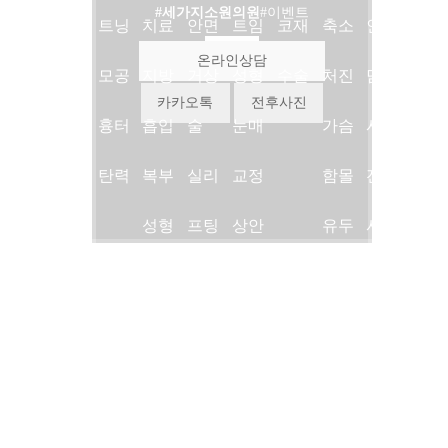
#세가지소원의원
#이벤트
진료
트닝
치료
안면
트임
코재
축소
인상
온라인상담
안내
모공
지방
거상
성형
수술
처진
담
카카오톡
전후사진
의료
흉터
흡입
술
눈매
가슴
시술
진소
탄력
복부
실리
교정
함몰
전후
개
성형
프팅
상안
유두
사진
병원
복근
슈링
검
유두
시술
둘러
성형
크리
하안
축소
후기
보기
여성
프팅
검
언론/
지점
형유
지방
미디