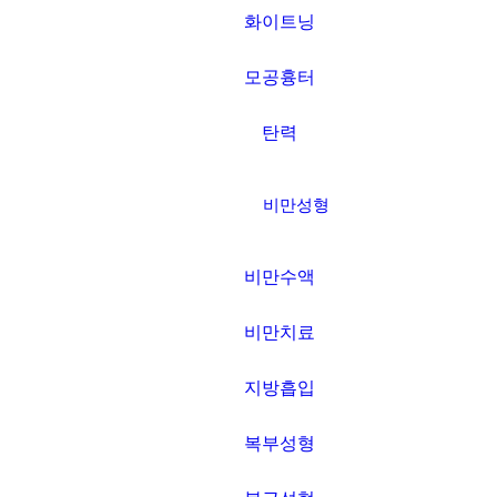
화이트닝
모공흉터
탄력
비만성형
비만수액
비만치료
지방흡입
복부성형