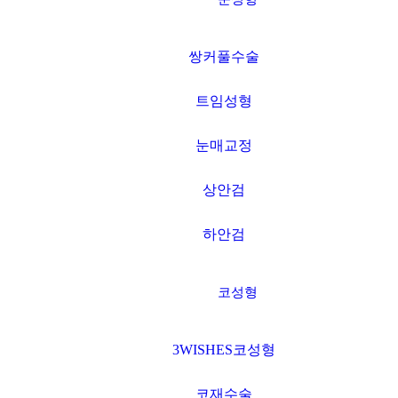
쌍커풀수술
트임성형
눈매교정
상안검
하안검
코성형
3WISHES코성형
코재수술