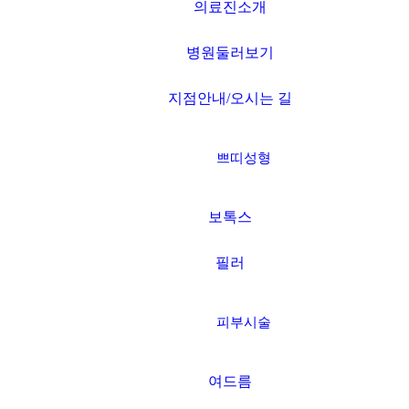
의료진소개
병원둘러보기
지점안내/오시는 길
쁘띠성형
보톡스
필러
피부시술
여드름