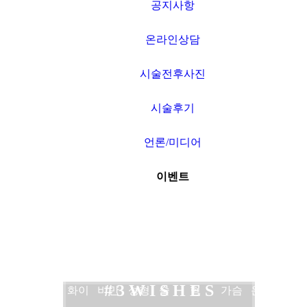
공지사항
온라인상담
시술전후사진
시술후기
언론/미디어
이벤트
네트
보톡
여드
비만
타임
쌍커
3WISHES
가슴
공지
워크
스
름
수액
머신
풀수
코성
확대
사항
# 3 W I S H E S
소개
필러
화이
비만
성형
술
형
가슴
온라