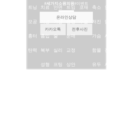
#세가지소원의원
#이벤트
진료
트닝
치료
안면
트임
코재
축소
인상
온라인상담
안내
모공
지방
거상
성형
수술
처진
담
카카오톡
전후사진
의료
흉터
흡입
술
눈매
가슴
시술
진소
탄력
복부
실리
교정
함몰
전후
개
성형
프팅
상안
유두
사진
병원
복근
슈링
검
유두
시술
세가지소원 네트워크
둘러
성형
크리
하안
축소
후기
THREE WISHES NETWORK
보기
여성
프팅
검
언론/
압구정본점 →
지점
형유
지방
미디