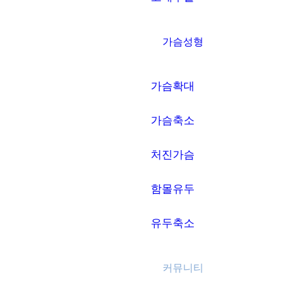
가슴성형
가슴확대
가슴축소
처진가슴
함몰유두
유두축소
커뮤니티