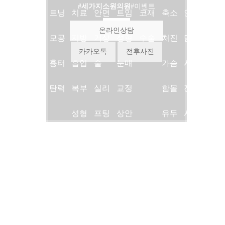
#세가지소원의원
#이벤트
진료
트닝
치료
안면
트임
코재
축소
인상
온라인상담
안내
모공
지방
거상
성형
수술
처진
담
카카오톡
전후사진
의료
흉터
흡입
술
눈매
가슴
시술
진소
탄력
복부
실리
교정
함몰
전후
개
성형
프팅
상안
유두
사진
병원
복근
슈링
검
유두
시술
세가지소원 네트워크
둘러
성형
크리
하안
축소
후기
THREE WISHES NETWORK
압구정본점 →
보기
여성
프팅
검
언론/
지점
형유
지방
미디
광주점 →