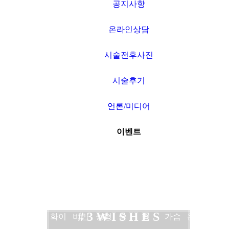
공지사항
온라인상담
시술전후사진
시술후기
언론/미디어
이벤트
네트
보톡
여드
비만
타임
쌍커
3WISHES
가슴
공지
워크
스
름
수액
머신
풀수
코성
확대
사항
# 3 W I S H E S
소개
필러
화이
비만
성형
술
형
가슴
온라