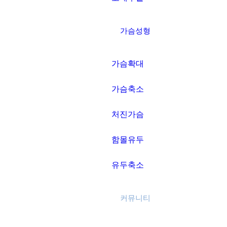
가슴성형
가슴확대
가슴축소
처진가슴
함몰유두
유두축소
커뮤니티