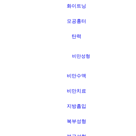
화이트닝
모공흉터
탄력
비만성형
비만수액
비만치료
지방흡입
복부성형