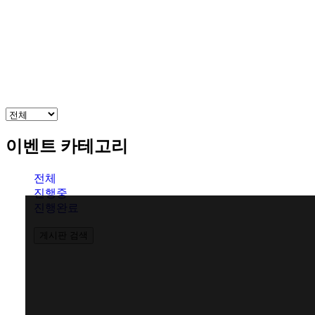
안내/
방
이식
어
판교점 →
오시
이벤
는 길
트
홍대점 →
이벤트 카테고리
신촌점(모발센터) →
전체
진행중
CLOSE
진행완료
게시판 검색