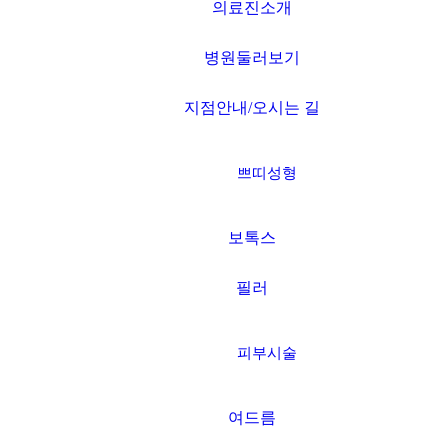
의료진소개
병원둘러보기
지점안내/오시는 길
쁘띠성형
보톡스
필러
피부시술
여드름