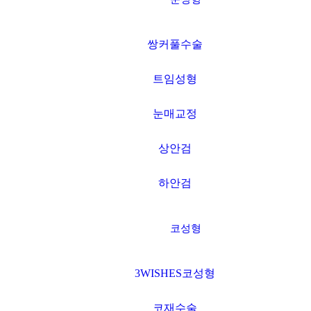
쌍커풀수술
트임성형
눈매교정
상안검
하안검
코성형
3WISHES코성형
코재수술